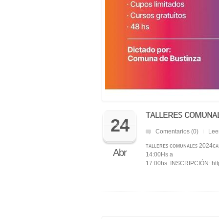
ᴛᴀʟʟᴇʀᴇꜱ ᴄᴏᴍᴜɴᴀ
24
Comentarios (0)
Lee
|
ᴛᴀʟʟᴇʀᴇꜱ ᴄᴏᴍᴜɴᴀʟᴇꜱ 2024
Abr
14:00Hs a
17:00hs. INSCRIPCIÓN: ht