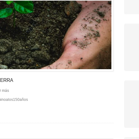
ɪᴇʀʀᴀ
r más
minoalos150años