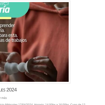
ʟᴇꜱ 2024
r más
icio Miércoles 17/04/2024. Horario: 14:00hs a 16:00hs. Cupo de 12