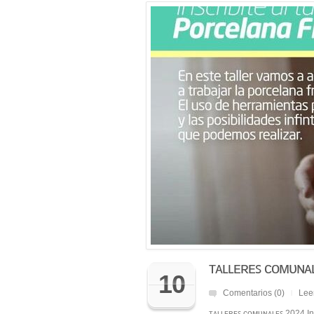
ᴛᴀʟʟᴇʀᴇꜱ ᴄᴏᴍᴜɴᴀ
10
Comentarios (0)
Lee
|
ᴛᴀʟʟᴇʀᴇꜱ ᴄᴏᴍᴜɴᴀʟᴇꜱ 2024 In