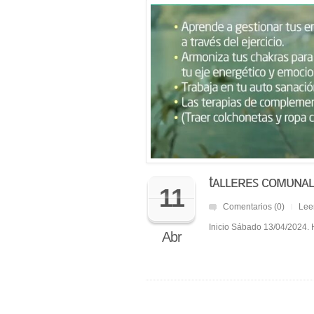
tᴀʟʟᴇʀᴇꜱ ᴄᴏᴍᴜɴᴀ
11
Comentarios (0)
Lee
|
Inicio Sábado 13/04/2024. 
Abr