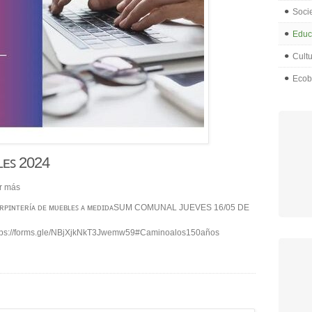
Soci
Educ
Cult
Ecob
ʟᴇꜱ 2024
r más
ᴄᴀʀᴘɪɴᴛᴇʀíᴀ ᴅᴇ ᴍᴜᴇʙʟᴇꜱ ᴀ ᴍᴇᴅɪᴅᴀSUM COMUNAL JUEVES 16/05 DE
tps://forms.gle/NBjXjkNkT3Jwemw59#Caminoalos150años