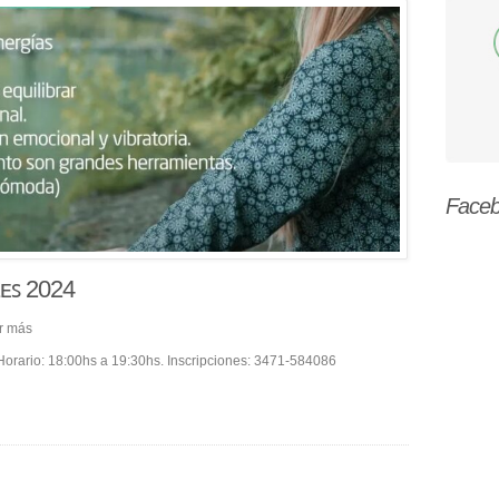
Face
ʟᴇꜱ 2024
r más
Horario: 18:00hs a 19:30hs. Inscripciones: 3471-584086