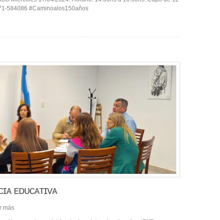
3471-584086 #Caminoalos150años
ᴄɪᴀ ᴇᴅᴜᴄᴀᴛɪᴠᴀ
r más