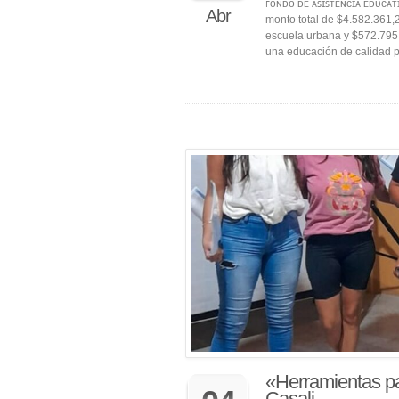
ꜰᴏɴᴅᴏ ᴅᴇ ᴀꜱɪꜱᴛᴇɴᴄɪᴀ ᴇᴅᴜᴄᴀᴛ
Abr
monto total de $4.582.361,2
escuela urbana y $572.795,
una educación de calidad 
«Herramientas pa
Casali.