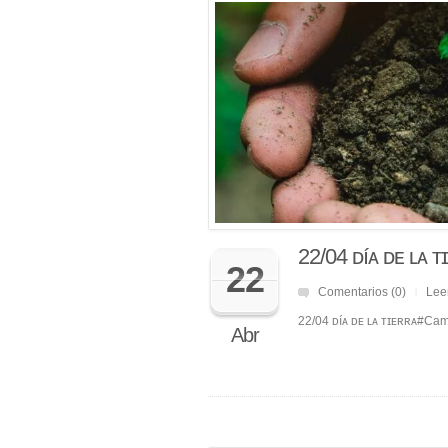
22/04 ᴅíᴀ ᴅᴇ ʟᴀ ᴛ
22
Comentarios (0)
Lee
|
22/04 ᴅíᴀ ᴅᴇ ʟᴀ ᴛɪᴇʀʀᴀ#Ca
Abr