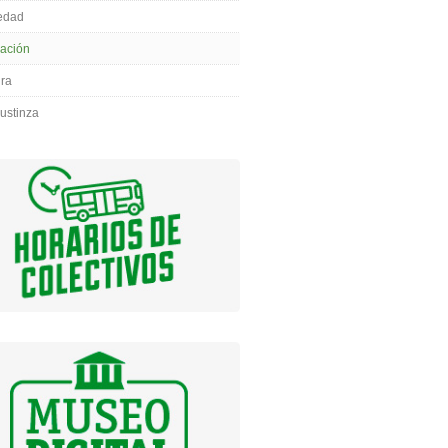
edad
ación
ura
ustinza