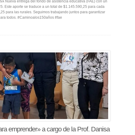
ɪᴠᴀ Nueva entrega del fondo de asistencia educativa (FAE) con un
5. Este aporte se traduce a un total de $1.145.590,25 para cada
25 para las rurales. Seguimos trabajando juntos para garantizar
para todos. #Caminoalos150años #fae
ra emprender» a cargo de la Prof. Danisa