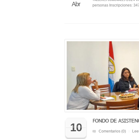
Abr
personas Inscripciones: 
ꜰᴏɴᴅᴏ ᴅᴇ ᴀꜱɪꜱᴛᴇɴ
10
Comentarios (0)
Lee
|