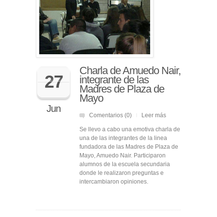
Charla de Amuedo Nair,
27
integrante de las
Madres de Plaza de
Mayo
Jun
Comentarios (0)
Leer más
|
Se llevo a cabo una emotiva charla de
una de las integrantes de la linea
fundadora de las Madres de Plaza de
Mayo, Amuedo Nair. Participaron
alumnos de la escuela secundaria
donde le realizaron preguntas e
intercambiaron opiniones.